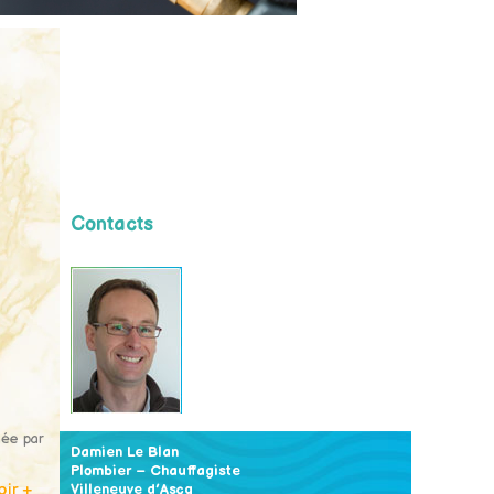
Contacts
née par
Damien Le Blan
Plombier – Chauffagiste
oir +
Villeneuve d’Ascq