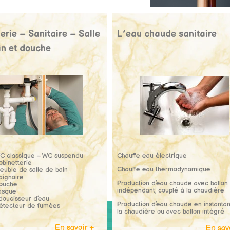
rie – Sanitaire – Salle
L’eau chaude sanitaire
in et douche
C classique – WC suspendu
Chauffe eau électrique
obinetterie
Chauffe eau thermodynamique
euble de salle de bain
aignoire
Production d’eau chaude avec ballon
ouche
indépendant, couplé à la chaudière
asque
doucisseur d’eau
Production d’eau chaude en instanta
étecteur de fumées
la chaudière ou avec ballon intégré
En savoir +
En sav