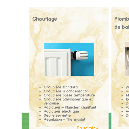
Chauffage
Plombe
de ba
Chaudière standard
W
Chaudière à condensation
R
Chaudière basse température
M
Chaudière atmosphérique et
B
ventouse
D
Radiateur – Plancher chauffant
V
Radiateur électrique
A
Sèche serviette
D
Régulation – Thermostat
En savoir +